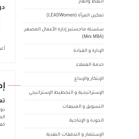
النفط والغاز
دو
تمكين المرأة (LEADWomen)
سلسلة ماجستير إدارة الأعمال المصغر
(Mini MBA)
أعر
الإدارة و القيادة
خدمة العملاء
الإبتكار والإبداع
إد
الإستراتيجية و التخطيط الإستراتيجي
تع
التسويق و المبيعات
دور
الم
الجودة و الإنتاجية
كفا
الإستثمار و التدفقات النقدية