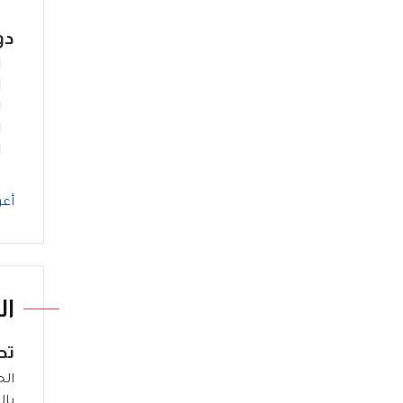
دو
أعر
ال
تح