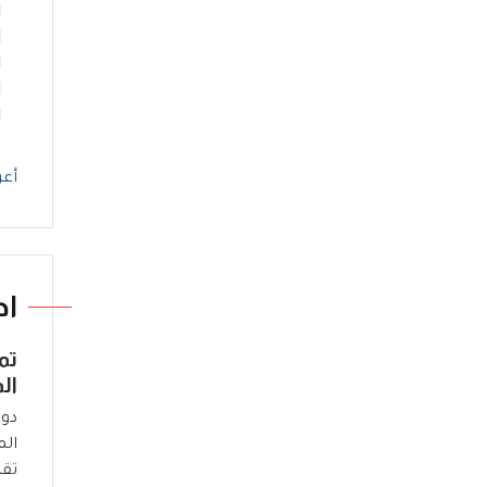
أعر
اد
تم
ال
دور
الم
تقد