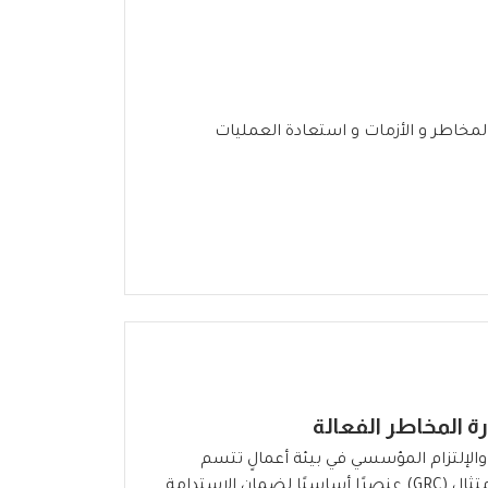
 المخاطر و الأزمات و استعادة العمليات
ة المخاطر الفعالة
ة لتعزيز النزاهة والإلتزام المؤسسي في بيئة أعمالٍ تتسم
بالتعقيد والتغير المستمر، أصبحت الحوكمة الفعالة وإدارة المخاطر والامتثال (GRC) عنصرًا أساسيًا لضمان الاستدامة