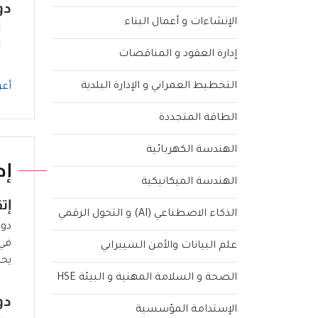
دو
الإنشاءات و أعمال البناء
إدارة العقود و المناقصات
التخطيط العمراني و الإدارة البلدية
أعر
الطاقة المتجددة
الهندسة الكهربائية
إد
الهندسة الميكانيكية
إت
الذكاء الاصطناعي (AI) و التحول الرقمي
دور
في 
علم البيانات والأمن السيبراني
يحت
الصحة و السلامة المهنية و البيئة HSE
دو
الإستدامة المؤسسية